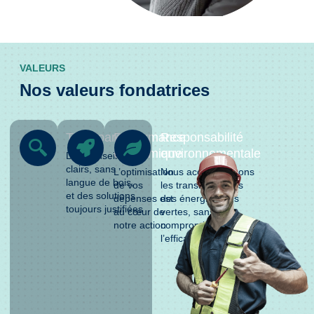
VALEURS
Nos valeurs fondatrices
Transparence
Performance
Responsabilité
économique
environnementale
Des conseils
clairs, sans
L’optimisation
Nous accompagnons
langue de bois,
de vos
les transitions vers
et des solutions
dépenses est
des énergies plus
toujours justifiées
au cœur de
vertes, sans
notre action
compromis sur
l’efficacité