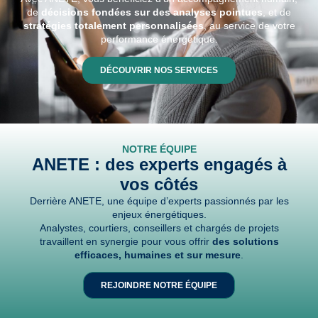
de
décisions fondées sur des analyses pointues
, et de
stratégies totalement personnalisées
, au service de votre
performance énergétique.
DÉCOUVRIR NOS SERVICES
NOTRE ÉQUIPE
ANETE : des experts engagés à
vos côtés
Derrière ANETE, une équipe d’experts passionnés par les
enjeux énergétiques.
Analystes, courtiers, conseillers et chargés de projets
travaillent en synergie pour vous offrir
des solutions
efficaces, humaines et sur mesure
.
REJOINDRE NOTRE ÉQUIPE